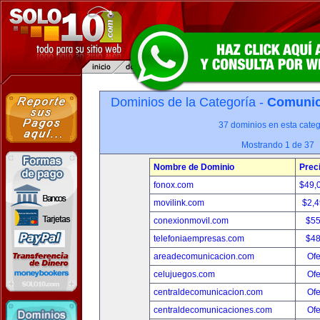
Dominios de la Categoría -
Comunica
37 dominios en esta categ
Mostrando 1 de 37
Nombre de Dominio
Prec
fonox.com
$49,
movilink.com
$2,
conexionmovil.com
$5
telefoniaempresas.com
$4
areadecomunicacion.com
Ofe
celujuegos.com
Ofe
centraldecomunicacion.com
Ofe
centraldecomunicaciones.com
Ofe