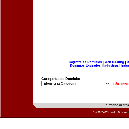
Registro de Dominios
|
Web Hosting
|
D
Dominios Expirados
|
Industrias
|
Indu
Categorías de Dominio:
[Pág. princi
** Precios expre
© 2002/2022 Solo10.com