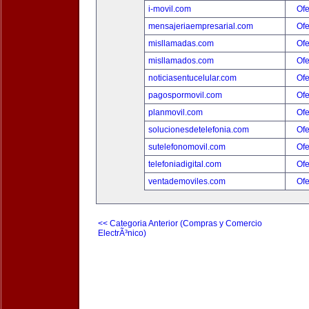
i-movil.com
Ofe
mensajeriaempresarial.com
Ofe
misllamadas.com
Ofe
misllamados.com
Ofe
noticiasentucelular.com
Ofe
pagospormovil.com
Ofe
planmovil.com
Ofe
solucionesdetelefonia.com
Ofe
sutelefonomovil.com
Ofe
telefoniadigital.com
Ofe
ventademoviles.com
Ofe
<< Categoria Anterior (Compras y Comercio
ElectrÃ³nico)