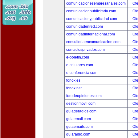
comunicacionesempresariales.com
Ofe
comunicacionpublicitaria.com
Ofe
comunicacionypublicidad.com
Ofe
comunidadenred.com
Ofe
comunidadinternacional.com
Ofe
consultoriaencomunicacion.com
Ofe
contactosprivados.com
Ofe
e-boletin.com
Ofe
e-celulares.com
Ofe
e-conferencia.com
Ofe
fonox.es
Ofe
fonox.net
Ofe
forodeopiniones.com
Ofe
gestionmovil.com
Ofe
guiaderadios.com
Ofe
guiaemail.com
Ofe
guiaemails.com
Ofe
guiaradio.com
Ofe