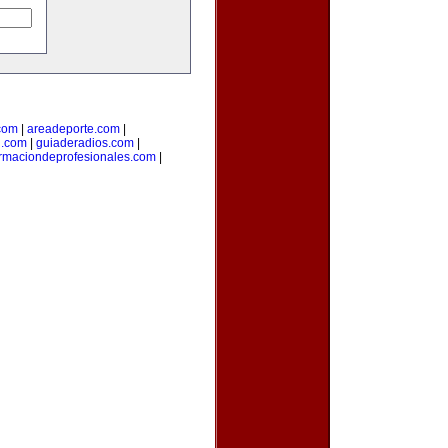
com
|
areadeporte.com
|
l.com
|
guiaderadios.com
|
rmaciondeprofesionales.com
|