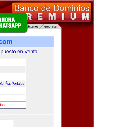
.com
 puesto en Venta
fonÃ­a
,
Portales
tas