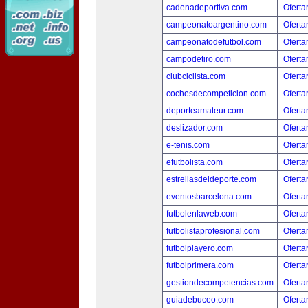
cadenadeportiva.com
Oferta
campeonatoargentino.com
Oferta
campeonatodefutbol.com
Oferta
campodetiro.com
Oferta
clubciclista.com
Oferta
cochesdecompeticion.com
Oferta
deporteamateur.com
Oferta
deslizador.com
Oferta
e-tenis.com
Oferta
efutbolista.com
Oferta
estrellasdeldeporte.com
Oferta
eventosbarcelona.com
Oferta
futbolenlaweb.com
Oferta
futbolistaprofesional.com
Oferta
futbolplayero.com
Oferta
futbolprimera.com
Oferta
gestiondecompetencias.com
Oferta
guiadebuceo.com
Oferta