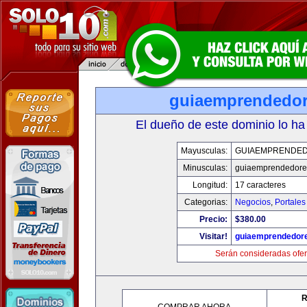
guiaemprendedo
El dueño de este dominio lo ha
Mayusculas:
GUIAEMPRENDE
Minusculas:
guiaemprendedore
Longitud:
17 caracteres
Categorias:
Negocios
,
Portales
Precio:
$380.00
Visitar!
guiaemprendedor
Serán consideradas ofer
R