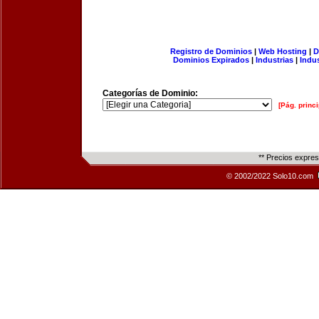
Registro de Dominios
|
Web Hosting
|
D
Dominios Expirados
|
Industrias
|
Indu
Categorías de Dominio:
[Pág. princi
** Precios expre
© 2002/2022 Solo10.com