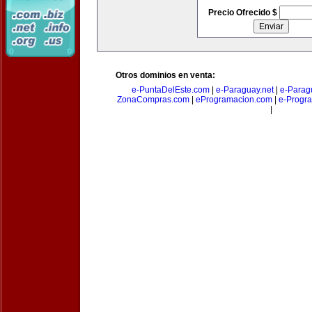
Precio Ofrecido $
Otros dominios en venta:
e-PuntaDelEste.com
|
e-Paraguay.net
|
e-Parag
ZonaCompras.com
|
eProgramacion.com
|
e-Progr
|