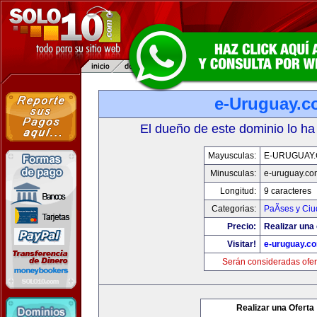
e-Uruguay.
El dueño de este dominio lo ha
Mayusculas:
E-URUGUAY
Minusculas:
e-uruguay.co
Longitud:
9 caracteres
Categorias:
PaÃ­ses y Ci
Precio:
Realizar una 
Visitar!
e-uruguay.c
Serán consideradas ofer
Realizar una Oferta