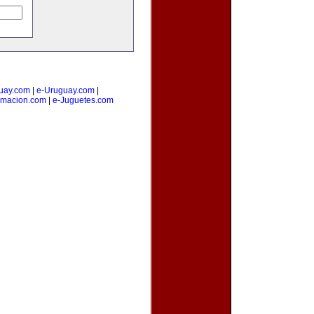
uay.com
|
e-Uruguay.com
|
amacion.com
|
e-Juguetes.com