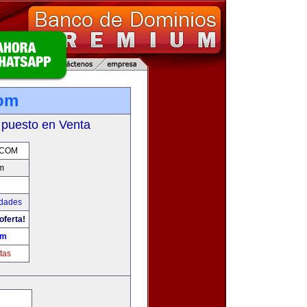
com
 puesto en Venta
.COM
m
udades
oferta!
om
tas