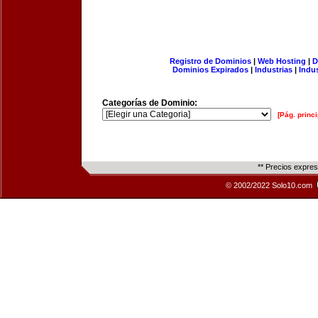
Registro de Dominios
|
Web Hosting
|
D
Dominios Expirados
|
Industrias
|
Indu
Categorías de Dominio:
[Pág. princi
** Precios expre
© 2002/2022 Solo10.com