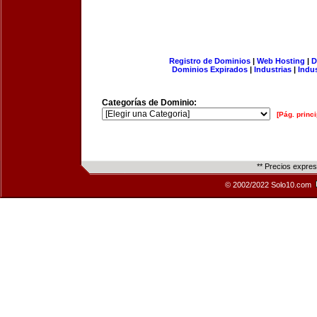
Registro de Dominios
|
Web Hosting
|
D
Dominios Expirados
|
Industrias
|
Indu
Categorías de Dominio:
[Pág. princi
** Precios expre
© 2002/2022 Solo10.com