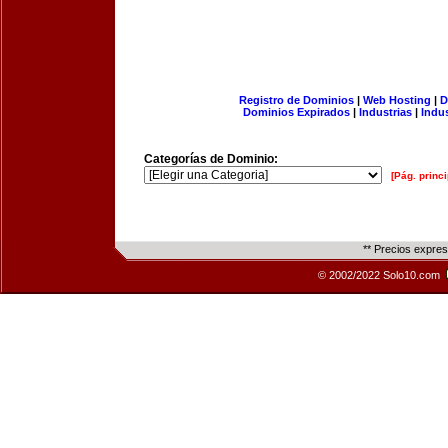
Registro de Dominios
|
Web Hosting
|
D
Dominios Expirados
|
Industrias
|
Indu
Categorías de Dominio:
[Pág. princi
** Precios expre
© 2002/2022 Solo10.com