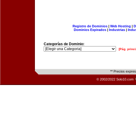
Registro de Dominios
|
Web Hosting
|
D
Dominios Expirados
|
Industrias
|
Indu
Categorías de Dominio:
[Pág. princi
** Precios expre
© 2002/2022 Solo10.com