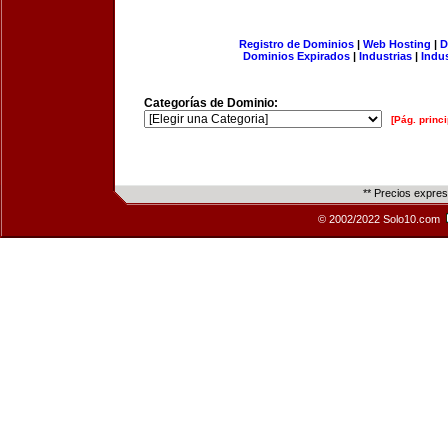
Registro de Dominios
|
Web Hosting
|
D
Dominios Expirados
|
Industrias
|
Indu
Categorías de Dominio:
[Pág. princi
** Precios expre
© 2002/2022 Solo10.com