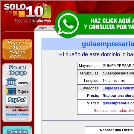
guiaempresari
El dueño de este dominio lo ha
Mayusculas:
GUIAEMPRESARI
Minusculas:
guiaempresaria.c
Longitud:
14 caracteres
Categorias:
Empresas e Industr
Precio:
Realizar una ofert
Visitar!
guiaempresaria.c
Serán consideradas ofer
Realizar una Oferta