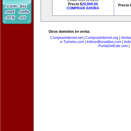
COMPRAR AHORA
Precio $
20,000.00
Precio 
COMPRAR AHORA
Otros dominios en venta:
ComprasInternet.net
|
ComprasInternet.org
|
Ventas
e-Turismo.com
|
IndicesBursatiles.com
|
Indi
PuntaDelEste.com
|