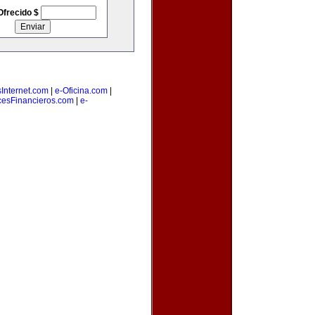
Ofrecido $
Internet.com
|
e-Oficina.com
|
cesFinancieros.com
|
e-