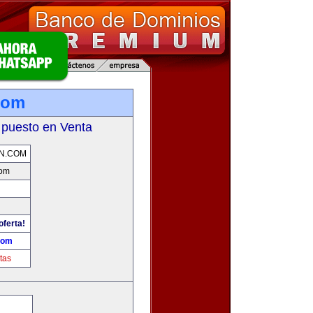
com
 puesto en Venta
N.COM
com
oferta!
com
tas