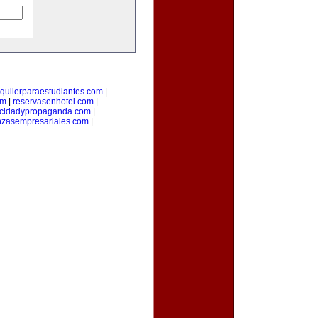
lquilerparaestudiantes.com
|
om
|
reservasenhotel.com
|
icidadypropaganda.com
|
nzasempresariales.com
|