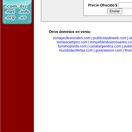
Precio Ofrecido $
Otros dominios en venta:
zonaprofesionales.com
|
publicidadeweb.com
|
a
ventascampos.com
|
inmueblesbuenosaires.c
turismopunta.com
|
canalargentina.com
|
publ
mundodeofertas.com
|
guiarawson.com
|
fina