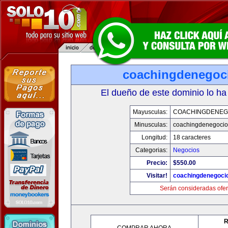
coachingdenegoc
El dueño de este dominio lo ha
Mayusculas:
COACHINGDENEG
Minusculas:
coachingdenegoci
Longitud:
18 caracteres
Categorias:
Negocios
Precio:
$550.00
Visitar!
coachingdenegoci
Serán consideradas ofer
R