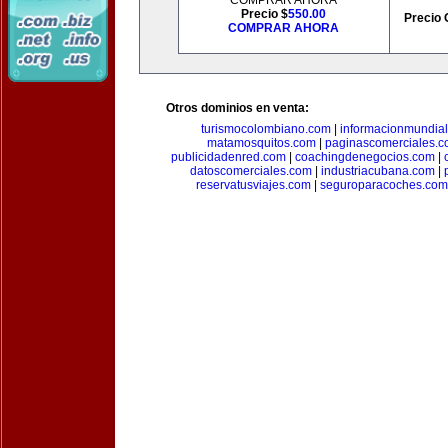
COMPRAR AHORA
Precio $
550.00
Precio 
COMPRAR AHORA
Otros dominios en venta:
turismocolombiano.com
|
informacionmundia
matamosquitos.com
|
paginascomerciales.
publicidadenred.com
|
coachingdenegocios.com
|
datoscomerciales.com
|
industriacubana.com
|
reservatusviajes.com
|
seguroparacoches.com