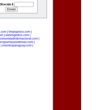
Ofrecido $
l.com
|
limpiapisos.com
|
com
|
webregistros.com
|
comunidadinternacional.com
|
programasysistemas.com
|
|
eventosparaguay.com
|