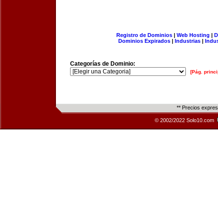
Registro de Dominios
|
Web Hosting
|
D
Dominios Expirados
|
Industrias
|
Indu
Categorías de Dominio:
[Pág. princi
** Precios expre
© 2002/2022 Solo10.com