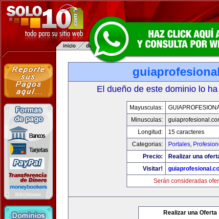
guiaprofesiona
El dueño de este dominio lo ha
Mayusculas:
GUIAPROFESION
Minusculas:
guiaprofesional.c
Longitud:
15 caracteres
Categorias:
Portales
,
Profesio
Precio:
Realizar una ofert
Visitar!
guiaprofesional.c
Serán consideradas ofer
Realizar una Oferta