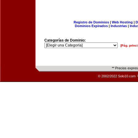
Registro de Dominios
|
Web Hosting
|
D
Dominios Expirados
|
Industrias
|
Indu
Categorías de Dominio:
[Pág. princi
** Precios expre
© 2002/2022 Solo10.com