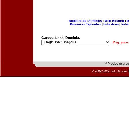
Registro de Dominios
|
Web Hosting
|
D
Dominios Expirados
|
Industrias
|
Indu
Categorías de Dominio:
[Pág. princi
** Precios expre
© 2002/2022 Solo10.com