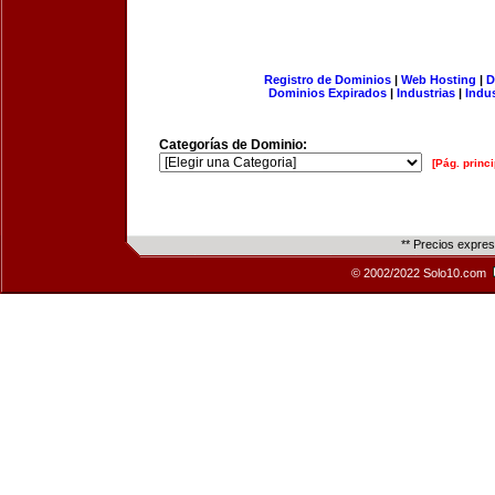
Registro de Dominios
|
Web Hosting
|
D
Dominios Expirados
|
Industrias
|
Indu
Categorías de Dominio:
[Pág. princi
** Precios expre
© 2002/2022 Solo10.com