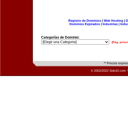
Registro de Dominios
|
Web Hosting
|
D
Dominios Expirados
|
Industrias
|
Indu
Categorías de Dominio:
[Pág. princi
** Precios expre
© 2002/2022 Solo10.com