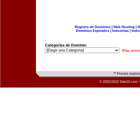
Registro de Dominios
|
Web Hosting
|
D
Dominios Expirados
|
Industrias
|
Indu
Categorías de Dominio:
[Pág. princi
** Precios expre
© 2002/2022 Solo10.com