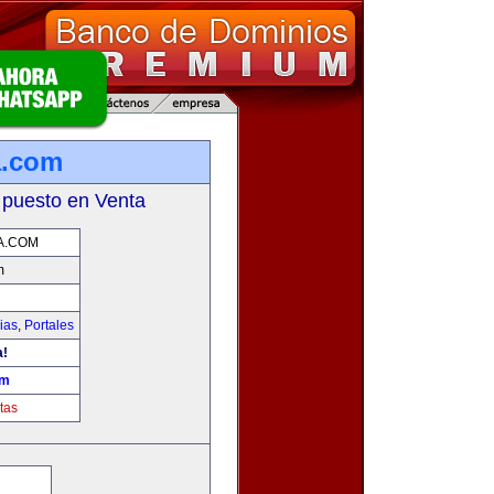
a.com
 puesto en Venta
A.COM
m
ias
,
Portales
a!
om
tas