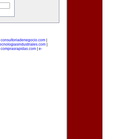
|
consultoriadenegocio.com
|
tecnologiasindustriales.com
|
|
comprasrapidas.com
|
e-