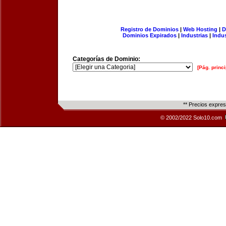
Registro de Dominios
|
Web Hosting
|
D
Dominios Expirados
|
Industrias
|
Indu
Categorías de Dominio:
[Pág. princi
** Precios expre
© 2002/2022 Solo10.com