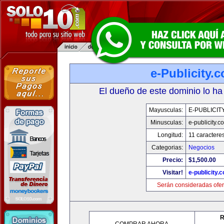
e-Publicity.
El dueño de este dominio lo ha
Mayusculas:
E-PUBLICIT
Minusculas:
e-publicity.c
Longitud:
11 caractere
Categorias:
Negocios
Precio:
$1,500.00
Visitar!
e-publicity.
Serán consideradas ofer
R