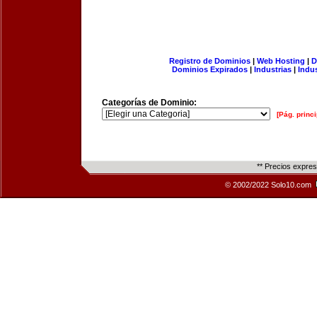
Registro de Dominios
|
Web Hosting
|
D
Dominios Expirados
|
Industrias
|
Indu
Categorías de Dominio:
[Pág. princi
** Precios expre
© 2002/2022 Solo10.com