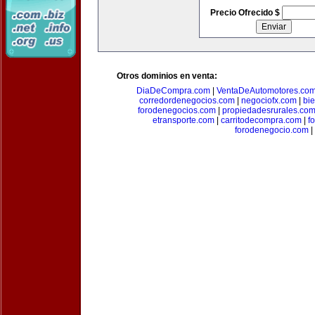
Precio Ofrecido $
Otros dominios en venta:
DiaDeCompra.com
|
VentaDeAutomotores.co
corredordenegocios.com
|
negociofx.com
|
bi
forodenegocios.com
|
propiedadesrurales.co
etransporte.com
|
carritodecompra.com
|
f
forodenegocio.com
|