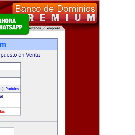
om
 puesto en Venta
os)
,
Portales
a!
tas