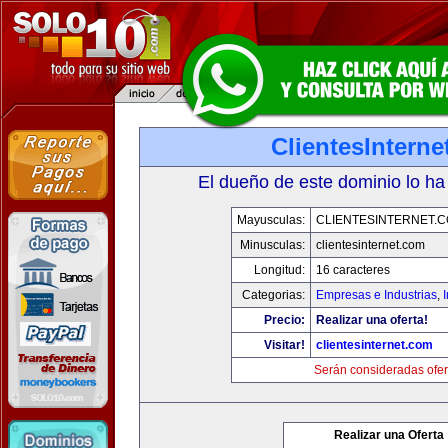
ClientesIntern
El dueño de este dominio lo ha
Mayusculas:
CLIENTESINTERNET.
Minusculas:
clientesinternet.com
Longitud:
16 caracteres
Categorias:
Empresas e Industrias
,
I
Precio:
Realizar una oferta!
Visitar!
clientesinternet.com
Serán consideradas ofer
Realizar una Oferta