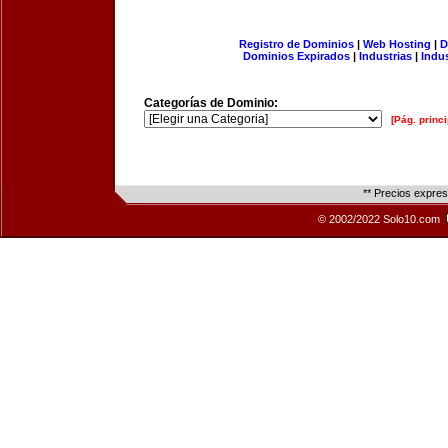
Registro de Dominios
|
Web Hosting
|
D
Dominios Expirados
|
Industrias
|
Indu
Categorías de Dominio:
[Pág. princi
** Precios expre
© 2002/2022 Solo10.com