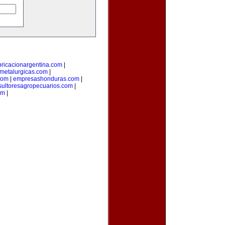
bricacionargentina.com
|
smetalurgicas.com
|
com
|
empresashonduras.com
|
sultoresagropecuarios.com
|
om
|