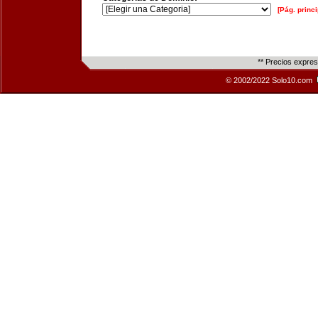
[Pág. princi
** Precios expre
© 2002/2022 Solo10.com