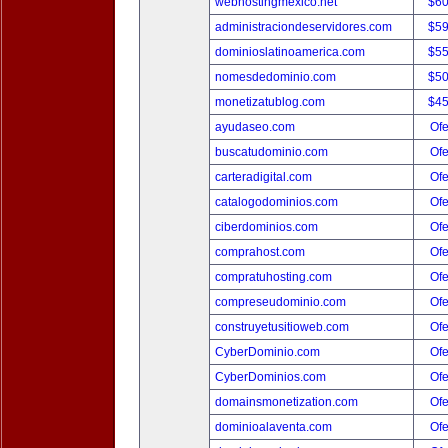
webhostingmexico.net
$6
administraciondeservidores.com
$5
dominioslatinoamerica.com
$5
nomesdedominio.com
$5
monetizatublog.com
$4
ayudaseo.com
Ofe
buscatudominio.com
Ofe
carteradigital.com
Ofe
catalogodominios.com
Ofe
ciberdominios.com
Ofe
comprahost.com
Ofe
compratuhosting.com
Ofe
compreseudominio.com
Ofe
construyetusitioweb.com
Ofe
CyberDominio.com
Ofe
CyberDominios.com
Ofe
domainsmonetization.com
Ofe
dominioalaventa.com
Ofe