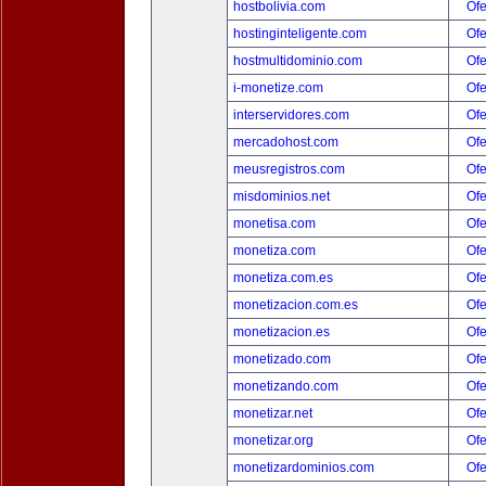
hostbolivia.com
Ofe
hostinginteligente.com
Ofe
hostmultidominio.com
Ofe
i-monetize.com
Ofe
interservidores.com
Ofe
mercadohost.com
Ofe
meusregistros.com
Ofe
misdominios.net
Ofe
monetisa.com
Ofe
monetiza.com
Ofe
monetiza.com.es
Ofe
monetizacion.com.es
Ofe
monetizacion.es
Ofe
monetizado.com
Ofe
monetizando.com
Ofe
monetizar.net
Ofe
monetizar.org
Ofe
monetizardominios.com
Ofe