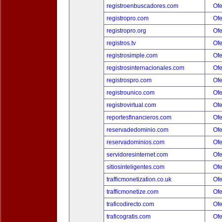
registroenbuscadores.com
Ofe
registropro.com
Ofe
registropro.org
Ofe
registros.tv
Ofe
registrosimple.com
Ofe
registrosinternacionales.com
Ofe
registrospro.com
Ofe
registrounico.com
Ofe
registrovirtual.com
Ofe
reportesfinancieros.com
Ofe
reservadedominio.com
Ofe
reservadominios.com
Ofe
servidoresinternet.com
Ofe
sitiosinteligentes.com
Ofe
trafficmonetization.co.uk
Ofe
trafficmonetize.com
Ofe
traficodirecto.com
Ofe
traficogratis.com
Ofe