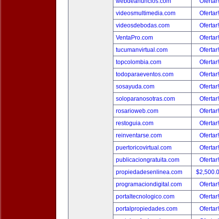
webdeanuncios.com
Ofertar
videosmultimedia.com
Ofertar
videosdebodas.com
Ofertar
VentaPro.com
Ofertar
tucumanvirtual.com
Ofertar
topcolombia.com
Ofertar
todoparaeventos.com
Ofertar
sosayuda.com
Ofertar
soloparanosotras.com
Ofertar
rosarioweb.com
Ofertar
restoguia.com
Ofertar
reinventarse.com
Ofertar
puertoricovirtual.com
Ofertar
publicaciongratuita.com
Ofertar
propiedadesenlinea.com
$2,500.
programaciondigital.com
Ofertar
portaltecnologico.com
Ofertar
portalpropiedades.com
Ofertar