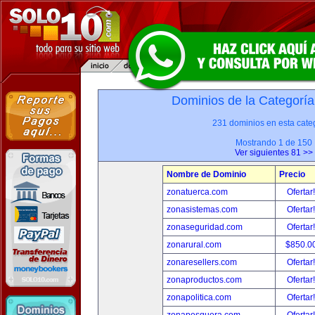
Dominios de la Categoría
231 dominios en esta categ
Mostrando 1 de 150
Ver siguientes 81 >>
Nombre de Dominio
Precio
zonatuerca.com
Ofertar
zonasistemas.com
Ofertar
zonaseguridad.com
Ofertar
zonarural.com
$850.0
zonaresellers.com
Ofertar
zonaproductos.com
Ofertar
zonapolitica.com
Ofertar