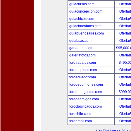
guiacursos.com
Ofertar
guiaconcepcion.com
Ofertar
guiachicos.com
Ofertar
guiachacabuco.com
Ofertar
guiabuenosaires.com
Ofertar
guiabsas.com
Ofertar
ganaderia.com
$95,000
galeriafotos.com
Ofertar
forotrabajos.com
$495.0
foroempleos.com
Ofertar
foroecuador.com
Ofertar
forodeopiniones.com
Ofertar
forodenegocios.com
$999.0
forodeamigos.com
Ofertar
foroclasificados.com
Ofertar
forochile.com
Ofertar
forobrasil.com
Ofertar