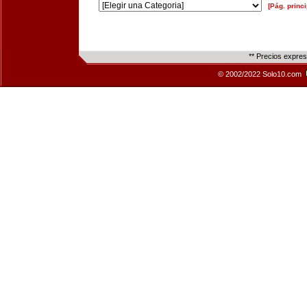
[Pág. princi
** Precios expre
© 2002/2022 Solo10.com