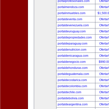
portalprofesionales.com
Ofertar
portalmendoza.com
Ofertar
portalinmuebles.com
$1,500.
portaldeventa.com
Ofertar
portaldevenezuela.com
Ofertar
portaldeuruguay.com
Ofertar
portaldepropiedades.com
Ofertar
portaldeparaguay.com
Ofertar
portaldenutricion.com
Ofertar
portaldenicaragua.com
Ofertar
portaldenegocio.com
$990.0
portaldehonduras.com
Ofertar
portaldeguatemala.com
Ofertar
portaldecostarica.com
Ofertar
portaldecolombia.com
Ofertar
portaldechile.com
Ofertar
portaldebolivia.com
Ofertar
portaldeargentina.com
Ofertar