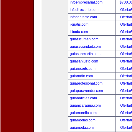
infoempresarial.com
$700.0
infodirectorio.com
Ofertar
infocontacto.com
Ofertar
i-gratis.com
Ofertar
i-boda.com
Ofertar
guiatucuman.com
Ofertar
guiaseguridad.com
Ofertar
guiasanmartin.com
Ofertar
guiasanjusto.com
Ofertar
guiaresorts.com
Ofertar
guiaradio.com
Ofertar
guiaprofesional.com
Ofertar
guiaparavender.com
Ofertar
guianoticias.com
Ofertar
guianicaragua.com
Ofertar
guiamorelia.com
Ofertar
guiamodas.com
Ofertar
guiamoda.com
Ofertar